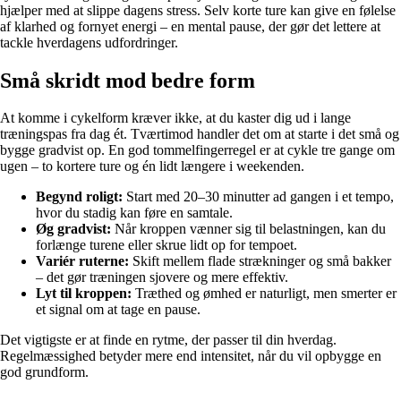
hjælper med at slippe dagens stress. Selv korte ture kan give en følelse
af klarhed og fornyet energi – en mental pause, der gør det lettere at
tackle hverdagens udfordringer.
Små skridt mod bedre form
At komme i cykelform kræver ikke, at du kaster dig ud i lange
træningspas fra dag ét. Tværtimod handler det om at starte i det små og
bygge gradvist op. En god tommelfingerregel er at cykle tre gange om
ugen – to kortere ture og én lidt længere i weekenden.
Begynd roligt:
Start med 20–30 minutter ad gangen i et tempo,
hvor du stadig kan føre en samtale.
Øg gradvist:
Når kroppen vænner sig til belastningen, kan du
forlænge turene eller skrue lidt op for tempoet.
Variér ruterne:
Skift mellem flade strækninger og små bakker
– det gør træningen sjovere og mere effektiv.
Lyt til kroppen:
Træthed og ømhed er naturligt, men smerter er
et signal om at tage en pause.
Det vigtigste er at finde en rytme, der passer til din hverdag.
Regelmæssighed betyder mere end intensitet, når du vil opbygge en
god grundform.