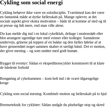
Cykling som social energi
Cykling behøver ikke være en solodisciplin. Tværtimod kan det være
en fantastisk måde at dyrke fællesskab på. Mange oplever, at det
sociale aspekt giver ekstra motivation – både til at komme af sted og til
at presse sig lidt mere, end man ville alene.
Du kan melde dig ind i en lokal cykelklub, deltage i motionsløb eller
blot arrangere ugentlige ture med venner eller kolleger. Samtalerne
undervejs, grinene på toppen af en bakke og den fælles følelse af at
have gennemført noget sammen skaber et særligt bånd. Det er motion,
der giver mening – og som smitter med godt humør.
Bygget til eventyr: Sådan er ekspeditionscykler konstrueret til at klare
de hårdeste forhold
Rengøring af cykelrammen – kom helt ind i de svært tilgængelige
kroge
Cykling som social træning: Kombinér motion og fællesskab på to hjul
Bremseteknik for cyklister: Sådan undgår du pludselige stop og skred