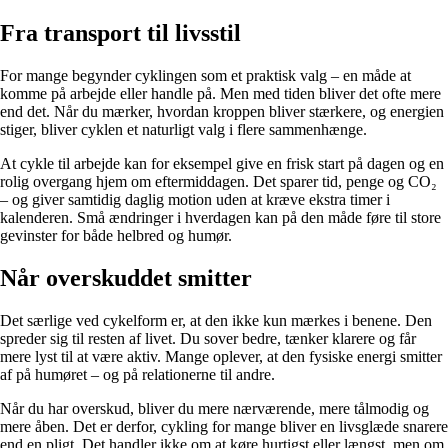
Fra transport til livsstil
For mange begynder cyklingen som et praktisk valg – en måde at
komme på arbejde eller handle på. Men med tiden bliver det ofte mere
end det. Når du mærker, hvordan kroppen bliver stærkere, og energien
stiger, bliver cyklen et naturligt valg i flere sammenhænge.
At cykle til arbejde kan for eksempel give en frisk start på dagen og en
rolig overgang hjem om eftermiddagen. Det sparer tid, penge og CO₂
– og giver samtidig daglig motion uden at kræve ekstra timer i
kalenderen. Små ændringer i hverdagen kan på den måde føre til store
gevinster for både helbred og humør.
Når overskuddet smitter
Det særlige ved cykelform er, at den ikke kun mærkes i benene. Den
spreder sig til resten af livet. Du sover bedre, tænker klarere og får
mere lyst til at være aktiv. Mange oplever, at den fysiske energi smitter
af på humøret – og på relationerne til andre.
Når du har overskud, bliver du mere nærværende, mere tålmodig og
mere åben. Det er derfor, cykling for mange bliver en livsglæde snarere
end en pligt. Det handler ikke om at køre hurtigst eller længst, men om