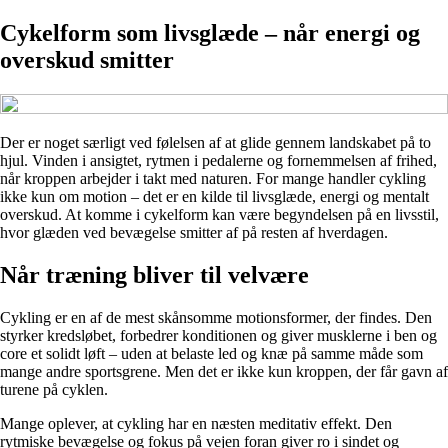
Cykelform som livsglæde – når energi og
overskud smitter
Der er noget særligt ved følelsen af at glide gennem landskabet på to
hjul. Vinden i ansigtet, rytmen i pedalerne og fornemmelsen af frihed,
når kroppen arbejder i takt med naturen. For mange handler cykling
ikke kun om motion – det er en kilde til livsglæde, energi og mentalt
overskud. At komme i cykelform kan være begyndelsen på en livsstil,
hvor glæden ved bevægelse smitter af på resten af hverdagen.
Når træning bliver til velvære
Cykling er en af de mest skånsomme motionsformer, der findes. Den
styrker kredsløbet, forbedrer konditionen og giver musklerne i ben og
core et solidt løft – uden at belaste led og knæ på samme måde som
mange andre sportsgrene. Men det er ikke kun kroppen, der får gavn af
turene på cyklen.
Mange oplever, at cykling har en næsten meditativ effekt. Den
rytmiske bevægelse og fokus på vejen foran giver ro i sindet og