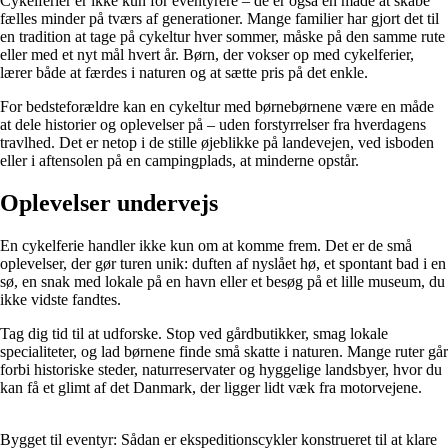
Cykelferier er ikke kun for eventyrere – de er også en måde at skabe
fælles minder på tværs af generationer. Mange familier har gjort det til
en tradition at tage på cykeltur hver sommer, måske på den samme rute
eller med et nyt mål hvert år. Børn, der vokser op med cykelferier,
lærer både at færdes i naturen og at sætte pris på det enkle.
For bedsteforældre kan en cykeltur med børnebørnene være en måde
at dele historier og oplevelser på – uden forstyrrelser fra hverdagens
travlhed. Det er netop i de stille øjeblikke på landevejen, ved isboden
eller i aftensolen på en campingplads, at minderne opstår.
Oplevelser undervejs
En cykelferie handler ikke kun om at komme frem. Det er de små
oplevelser, der gør turen unik: duften af nyslået hø, et spontant bad i en
sø, en snak med lokale på en havn eller et besøg på et lille museum, du
ikke vidste fandtes.
Tag dig tid til at udforske. Stop ved gårdbutikker, smag lokale
specialiteter, og lad børnene finde små skatte i naturen. Mange ruter går
forbi historiske steder, naturreservater og hyggelige landsbyer, hvor du
kan få et glimt af det Danmark, der ligger lidt væk fra motorvejene.
Bygget til eventyr: Sådan er ekspeditionscykler konstrueret til at klare