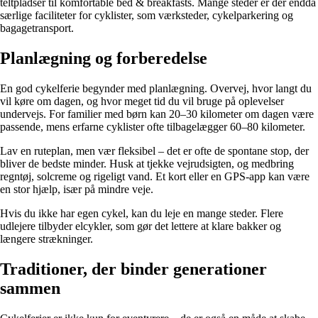
teltpladser til komfortable bed & breakfasts. Mange steder er der endda
særlige faciliteter for cyklister, som værksteder, cykelparkering og
bagagetransport.
Planlægning og forberedelse
En god cykelferie begynder med planlægning. Overvej, hvor langt du
vil køre om dagen, og hvor meget tid du vil bruge på oplevelser
undervejs. For familier med børn kan 20–30 kilometer om dagen være
passende, mens erfarne cyklister ofte tilbagelægger 60–80 kilometer.
Lav en ruteplan, men vær fleksibel – det er ofte de spontane stop, der
bliver de bedste minder. Husk at tjekke vejrudsigten, og medbring
regntøj, solcreme og rigeligt vand. Et kort eller en GPS-app kan være
en stor hjælp, især på mindre veje.
Hvis du ikke har egen cykel, kan du leje en mange steder. Flere
udlejere tilbyder elcykler, som gør det lettere at klare bakker og
længere strækninger.
Traditioner, der binder generationer
sammen