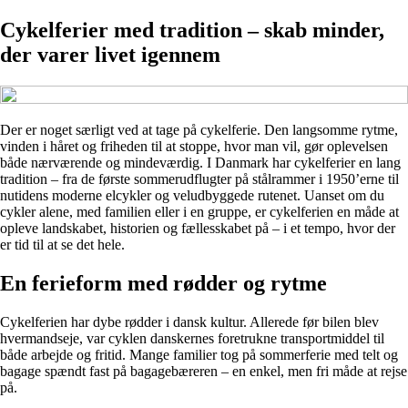
Cykelferier med tradition – skab minder,
der varer livet igennem
Der er noget særligt ved at tage på cykelferie. Den langsomme rytme,
vinden i håret og friheden til at stoppe, hvor man vil, gør oplevelsen
både nærværende og mindeværdig. I Danmark har cykelferier en lang
tradition – fra de første sommerudflugter på stålrammer i 1950’erne til
nutidens moderne elcykler og veludbyggede rutenet. Uanset om du
cykler alene, med familien eller i en gruppe, er cykelferien en måde at
opleve landskabet, historien og fællesskabet på – i et tempo, hvor der
er tid til at se det hele.
En ferieform med rødder og rytme
Cykelferien har dybe rødder i dansk kultur. Allerede før bilen blev
hvermandseje, var cyklen danskernes foretrukne transportmiddel til
både arbejde og fritid. Mange familier tog på sommerferie med telt og
bagage spændt fast på bagagebæreren – en enkel, men fri måde at rejse
på.