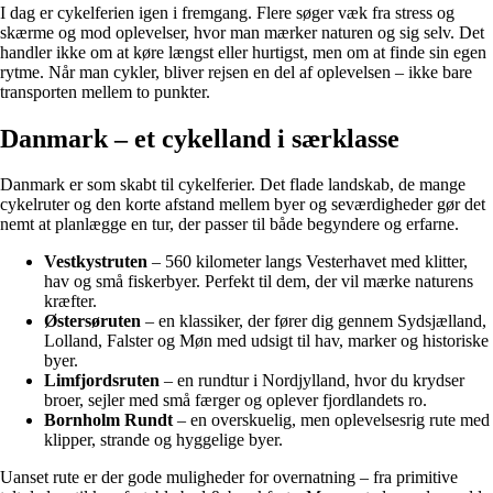
I dag er cykelferien igen i fremgang. Flere søger væk fra stress og
skærme og mod oplevelser, hvor man mærker naturen og sig selv. Det
handler ikke om at køre længst eller hurtigst, men om at finde sin egen
rytme. Når man cykler, bliver rejsen en del af oplevelsen – ikke bare
transporten mellem to punkter.
Danmark – et cykelland i særklasse
Danmark er som skabt til cykelferier. Det flade landskab, de mange
cykelruter og den korte afstand mellem byer og seværdigheder gør det
nemt at planlægge en tur, der passer til både begyndere og erfarne.
Vestkystruten
– 560 kilometer langs Vesterhavet med klitter,
hav og små fiskerbyer. Perfekt til dem, der vil mærke naturens
kræfter.
Østersøruten
– en klassiker, der fører dig gennem Sydsjælland,
Lolland, Falster og Møn med udsigt til hav, marker og historiske
byer.
Limfjordsruten
– en rundtur i Nordjylland, hvor du krydser
broer, sejler med små færger og oplever fjordlandets ro.
Bornholm Rundt
– en overskuelig, men oplevelsesrig rute med
klipper, strande og hyggelige byer.
Uanset rute er der gode muligheder for overnatning – fra primitive